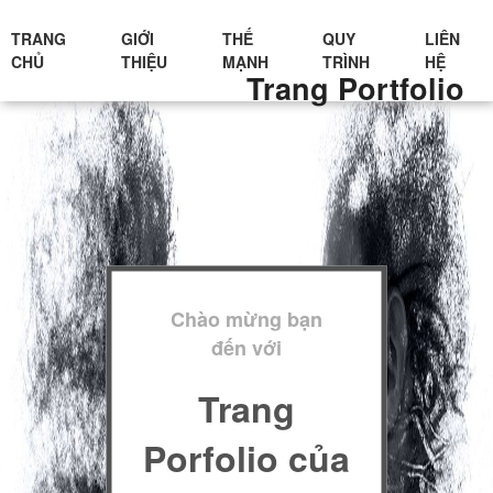
TRANG
GIỚI
THẾ
QUY
LIÊN
CHỦ
THIỆU
MẠNH
TRÌNH
HỆ
Trang Portfolio
Chào mừng bạn
đến với
Trang
Porfolio của