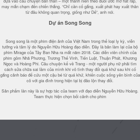
dựa vào câu chuyện bản thân – một thanh niên theo đuổi ước mơ hát rap,
may mắn chạm đến chiến thắng. “Chỉ cần cố gắng, xuất phát hay xuất thân
từ đâu không quan trọng, giống như Dế”, anh nói.
Dự án Song Song
Song song là một phim điện ảnh của Việt Nam trong thể loại ly kỳ, viễn
tưởng và tâm lý do Nguyễn Hữu Hoàng đạo diễn. Đây là bản làm lại của bộ
phim Mirage của Tây Ban Nha ra mắt năm 2018. Các diễn viên chính của
phim gồm Nhã Phương, Trương Thế Vinh, Tiến Luật, Thuận Phát, Khương
Ngọc và Hoàng Phi. Câu chuyện kể về Trang - một người phụ nữ phải tìm
cách sửa chữa sai lầm của mình khi vô tình thay đổi quá khứ sau khi cố
gắng cảnh báo để cứu một cậu bé từ quá khứ, khiến cuộc sống yên bình của
cô với gia đình trong hiện tại bị đảo lộn thay đổi.
Sản phẩm lần này là sự hợp tác của team với đạo diễn Nguyễn Hữu Hoàng.
Team thực hiện chọn bối cảnh cho phim