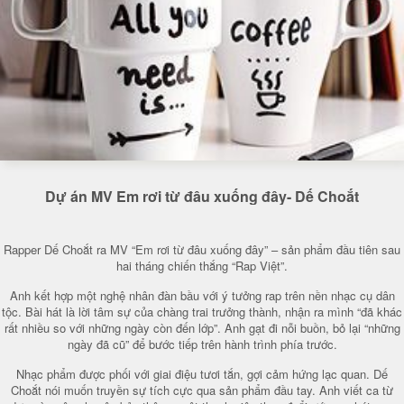
Dự án MV Em rơi từ đâu xuống đây- Dế Choắt
Rapper Dế Choắt ra MV “Em rơi từ đâu xuống đây” – sản phẩm đầu tiên sau
hai tháng chiến thắng “Rap Việt”.
Anh kết hợp một nghệ nhân đàn bầu với ý tưởng rap trên nền nhạc cụ dân
tộc. Bài hát là lời tâm sự của chàng trai trưởng thành, nhận ra mình “đã khác
rất nhiều so với những ngày còn đến lớp”. Anh gạt đi nỗi buồn, bỏ lại “những
ngày đã cũ” để bước tiếp trên hành trình phía trước.
Nhạc phẩm được phối với giai điệu tươi tắn, gợi cảm hứng lạc quan. Dế
Choắt nói muốn truyền sự tích cực qua sản phẩm đầu tay. Anh viết ca từ